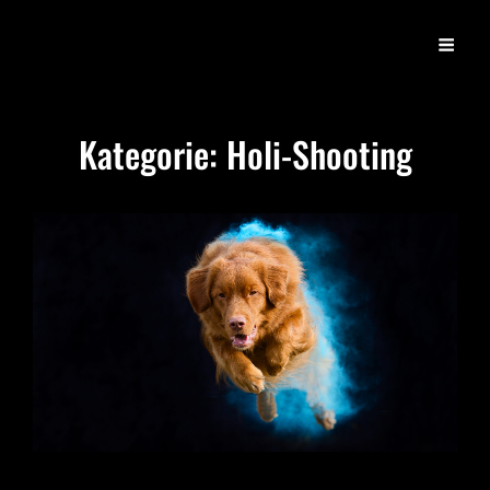
PFOTENPFOTOS
– Tierfotografie Nicole Härtel –
Kategorie:
Holi-Shooting